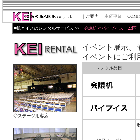
｜
ご案内
｜
主催事業
COMI
■机とイスのレンタルサービス >>
会議机とパイプイス 23区
イベント展示、
イベントにご利
レンタル品目
◇ステージ用客席