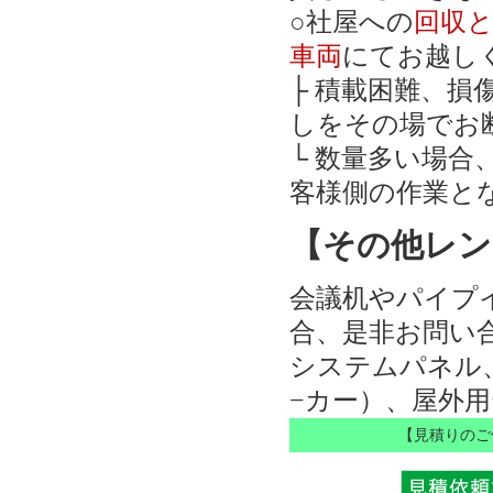
○社屋への
回収
車両
にてお越し
├ 積載困難、
しをその場でお
└ 数量多い場
客様側の作業と
【その他レン
会議机やパイプ
合、是非お問い
システムパネル
−カー）、屋外
【見積りのご