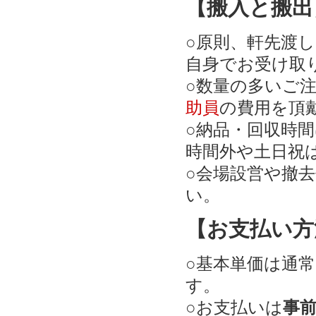
【搬入と搬出
○原則、軒先渡
自身でお受け取
○数量の多いご
助員
の費用を頂
○納品・回収時間
時間外や土日祝
○会場設営や撤
い。
【お支払い方
○基本単価は通常
す。
○お支払いは
事